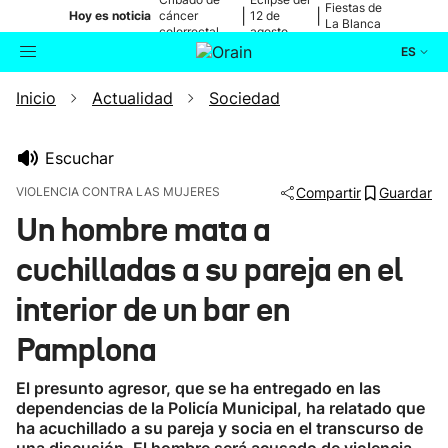
Fiestas de
|
|
Hoy es noticia
cáncer
12 de
La Blanca
colorrectal
agosto
ES
Inicio
Actualidad
Sociedad
Actualidad
Buscador
Política
Escuchar
VIOLENCIA CONTRA LAS MUJERES
Compartir
Guardar
Cultura
Un hombre mata a
cuchilladas a su pareja en el
Ikusmiran
interior de un bar en
Eguraldia
Pamplona
El presunto agresor, que se ha entregado en las
dependencias de la Policía Municipal, ha relatado que
ha acuchillado a su pareja y socia en el transcurso de