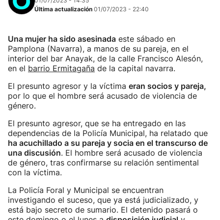
01/07/2023 - 14:35
Última actualización
01/07/2023 - 22:40
Una mujer ha sido asesinada
este sábado en
Pamplona (Navarra), a manos de su pareja, en el
interior del bar Anayak, de la calle Francisco Alesón,
en el
barrio Ermitagaña
de la capital navarra.
El presunto agresor y la víctima
eran socios y pareja,
por lo que el hombre será acusado de violencia de
género.
El presunto agresor, que se ha entregado en las
dependencias de la Policía Municipal, ha relatado que
ha acuchillado a su pareja y socia en el transcurso de
una discusión
. El hombre será acusado de violencia
de género, tras confirmarse su relación sentimental
con la víctima.
La Policía Foral y Municipal se encuentran
investigando el suceso, que ya está judicializado, y
está bajo secreto de sumario. El detenido pasará o
este domingo o el lunes a
disposición judicial
y