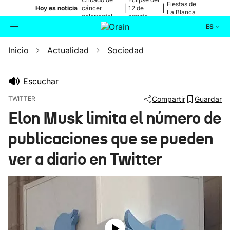
Fiestas de
|
|
Hoy es noticia
cáncer
12 de
La Blanca
colorrectal
agosto
ES
Inicio
Actualidad
Sociedad
Actualidad
Buscador
Política
Escuchar
TWITTER
Compartir
Guardar
Cultura
Elon Musk limita el número de
publicaciones que se pueden
Ikusmiran
ver a diario en Twitter
Eguraldia