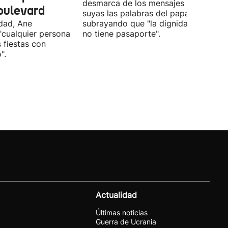
desmarca de los mensajes y hace
oulevard
suyas las palabras del papa
ldad, Ane
subrayando que "la dignidad humana
"cualquier persona
no tiene pasaporte".
s fiestas con
".
Actualidad
Últimas noticias
Guerra de Ucrania