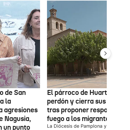
o de San
El párroco de Huarte pide
a la
perdón y cierra sus redes
a agresiones
tras proponer responder c
e Nagusia,
fuego a los migrantes
n un punto
La Diócesis de Pamplona y Tudela se