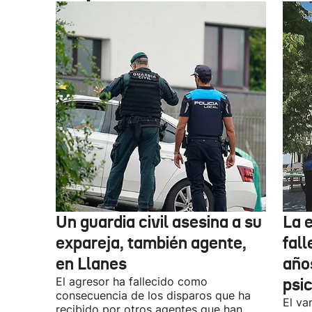
Un guardia civil asesina a su
La 
expareja, también agente,
fall
en Llanes
años
El agresor ha fallecido como
psi
consecuencia de los disparos que ha
El va
recibido por otros agentes que han