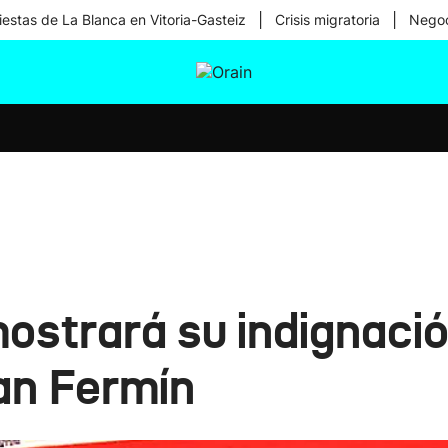
|
|
iestas de La Blanca en Vitoria-Gasteiz
Crisis migratoria
Negoc
tura
Ikusmiran
Egural
Salud
Tecnología
a mostrará su indignac
San Fermín