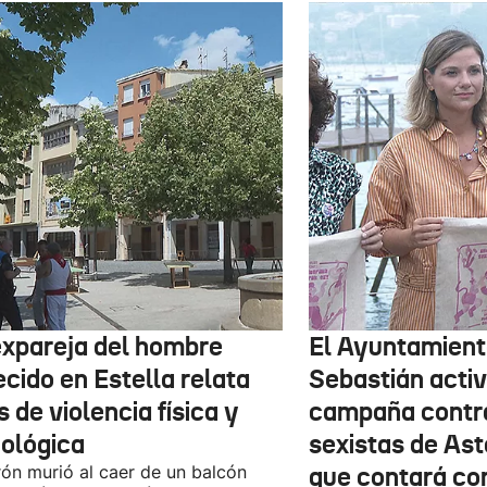
expareja del hombre
El Ayuntamient
ecido en Estella relata
Sebastián activ
 de violencia física y
campaña contr
cológica
sexistas de Ast
rón murió al caer de un balcón
que contará co