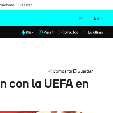
iaciones EEUU-Irán
ES
dia
Klisk
Para ti
Directos
Lo último
Klisk
Directos
Para ti
Compartir
Guardar
ión con la UEFA en
Lo último