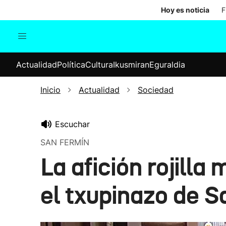
Hoy es noticia
F
Actualidad
Política
Cul
Actualidad
Política
Cultura
Ikusmiran
Eguraldia
Sociedad
Elecciones
Economía
Inicio
Actualidad
Sociedad
Internacional
Escuchar
SAN FERMÍN
La afición rojill
el txupinazo de 