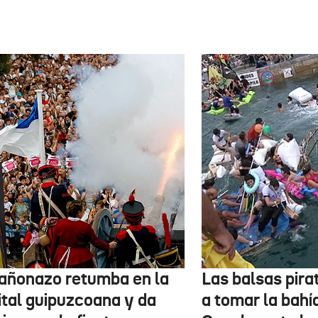
cañonazo retumba en la
Las balsas pira
ital guipuzcoana y da
a tomar la bahí