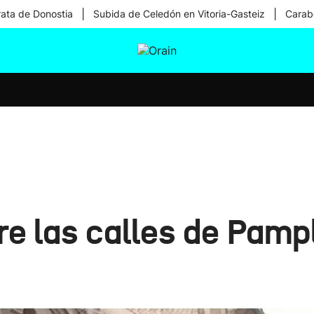
|
|
rata de Donostia
Subida de Celedón en Vitoria-Gasteiz
Carabe
tura
Ikusmiran
Egural
Salud
Tecnología
e las calles de Pampl