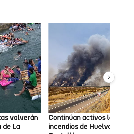
tas volverán
Continúan activos los
a de La
incendios de Huelva y