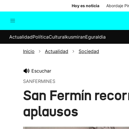
Hoy es noticia
Abordaje Pi
Actualidad
Política
Cul
Actualidad
Política
Cultura
Ikusmiran
Eguraldia
Sociedad
Elecciones
Economía
Inicio
Actualidad
Sociedad
Internacional
Escuchar
SANFERMINES
San Fermín recorr
aplausos