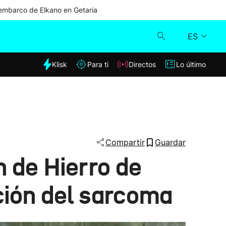
mbarco de Elkano en Getaria
ES
dia
Klisk
Para ti
Directos
Lo último
Klisk
Directos
Para ti
Compartir
Guardar
n de Hierro de
Lo último
ción del sarcoma