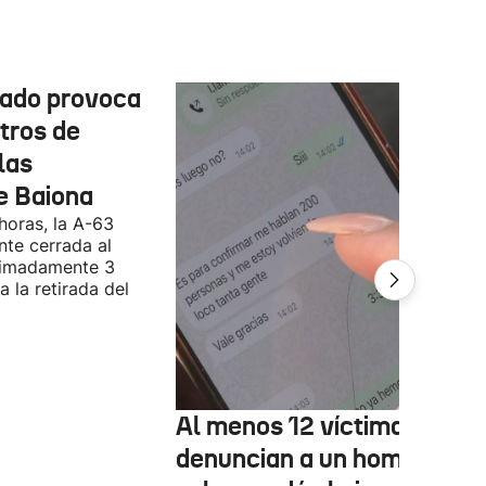
cado provoca
tros de
las
e Baiona
 horas, la A-63
te cerrada al
ximadamente 3
 la retirada del
Al menos 12 víctimas
denuncian a un hombre qu