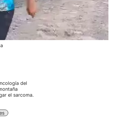
ma
ncología del
 montaña
gar el sarcoma.
es