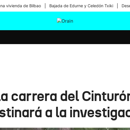
|
|
una vivienda de Bilbao
Bajada de Edurne y Celedón Txiki
Dese
tura
Ikusmiran
Egural
Salud
Tecnología
a carrera del Cinturó
tinará a la investiga