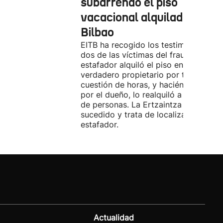
subarrendó el piso
vacacional alquilado en
Bilbao
EITB ha recogido los testimonios de
dos de las víctimas del fraude. El
estafador alquiló el piso en Airbnb a 
verdadero propietario por tres días. 
cuestión de horas, y haciéndose pasa
por el dueño, lo realquiló a una doce
de personas. La Ertzaintza investiga 
sucedido y trata de localizar al
estafador.
Actualidad