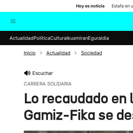
Hoy es noticia
Estafa en 
Actualidad
Política
Cul
Actualidad
Política
Cultura
Ikusmiran
Eguraldia
Sociedad
Elecciones
Economía
Inicio
Actualidad
Sociedad
Internacional
Escuchar
CARRERA SOLIDARIA
Lo recaudado en l
Gamiz-Fika se des