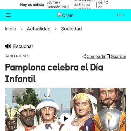
Edurne y
del 12
|
|
Hoy es noticia
de Elkano
Celedón Txiki,
de
en Getaria
en directo
agosto
ES
Inicio
Actualidad
Sociedad
Actualidad
Buscador
Política
Escuchar
SANFERMINES
Compartir
Guardar
Cultura
Pamplona celebra el Día
Infantil
Ikusmiran
Eguraldia