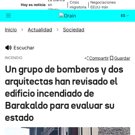
Crisis
Negociaciones
|
|
Hoy es noticia
en
migratoria
EEUU-Irán
Vitoria-
Gasteiz
ES
Inicio
Actualidad
Sociedad
Actualidad
Buscador
Política
Escuchar
INCENDIO
Compartir
Guardar
Cultura
Un grupo de bomberos y dos
arquitectas han revisado el
Ikusmiran
edificio incendiado de
Eguraldia
Barakaldo para evaluar su
estado