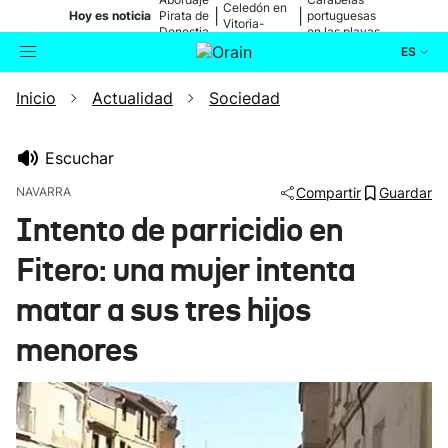
Celedón en
|
|
Hoy es noticia
Pirata de
portuguesas
Vitoria-
Donostia
en las playas
Gasteiz
ES
Inicio
Actualidad
Sociedad
Actualidad
Buscador
Política
Escuchar
NAVARRA
Compartir
Guardar
Cultura
Intento de parricidio en
Fitero: una mujer intenta
Ikusmiran
matar a sus tres hijos
Eguraldia
menores