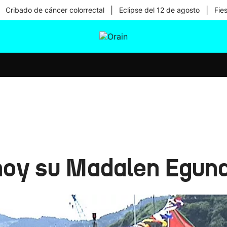
|
|
Cribado de cáncer colorrectal
Eclipse del 12 de agosto
Fie
tura
Ikusmiran
Egural
Salud
Tecnología
hoy su Madalen Egun