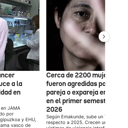
áncer
Cerca de 2200 mujeres
uce a la
fueron agredidas por su
idad en
pareja o expareja en Euska
en el primer semestre de
o en JAMA
2026
do por
Según Emakunde, sube un 7 %
ogipuzkoa y EHU,
respecto a 2025. Crecen un 20 % las
grama vasco de