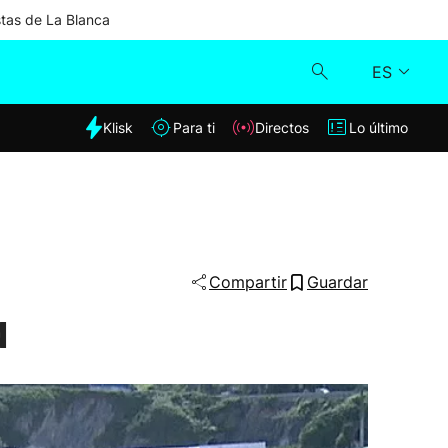
stas de La Blanca
ES
dia
Klisk
Para ti
Directos
Lo último
Klisk
Directos
Para ti
Compartir
Guardar
a
Lo último