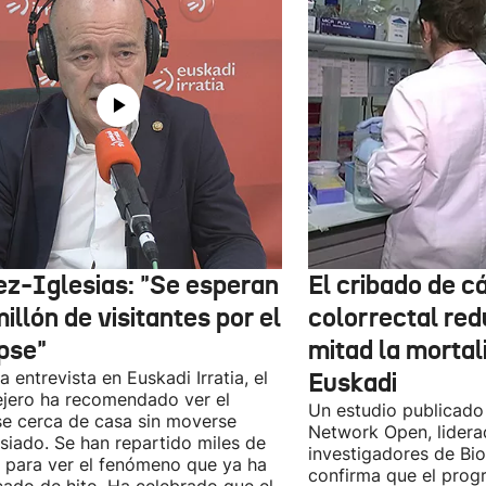
ez-Iglesias: "Se esperan
El cribado de c
illón de visitantes por el
colorrectal red
ipse"
mitad la mortal
a entrevista en Euskadi Irratia, el
Euskadi
jero ha recomendado ver el
Un estudio publicad
se cerca de casa sin moverse
Network Open, lidera
iado. Se han repartido miles de
investigadores de Bi
 para ver el fenómeno que ya ha
confirma que el pro