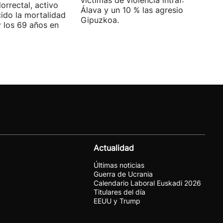
víctimas de violencia intrafamiliar en
orrectal, activo
Álava y un 10 % las agresiones en
ido la mortalidad
Gipuzkoa.
y los 69 años en
Actualidad
Últimas noticias
Guerra de Ucrania
Calendario Laboral Euskadi 2026
Titulares del día
EEUU y Trump