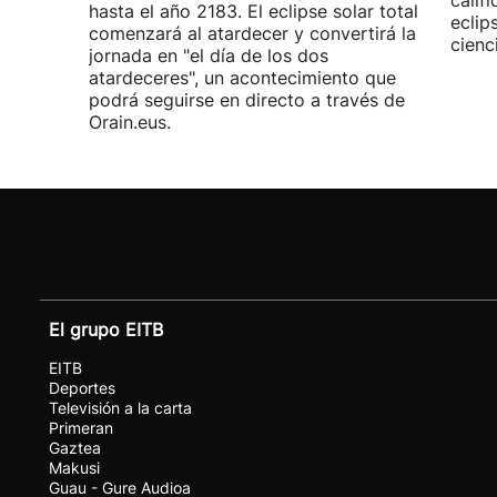
calif
hasta el año 2183. El eclipse solar total
eclip
comenzará al atardecer y convertirá la
cienc
jornada en "el día de los dos
atardeceres", un acontecimiento que
podrá seguirse en directo a través de
Orain.eus.
El grupo EITB
EITB
Deportes
Televisión a la carta
Primeran
Gaztea
Makusi
Guau - Gure Audioa