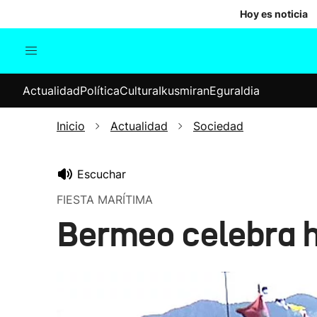
Hoy es noticia
Actualidad
Política
Cul
Actualidad
Política
Cultura
Ikusmiran
Eguraldia
Sociedad
Elecciones
Economía
Inicio
Actualidad
Sociedad
Internacional
Escuchar
FIESTA MARÍTIMA
Bermeo celebra 