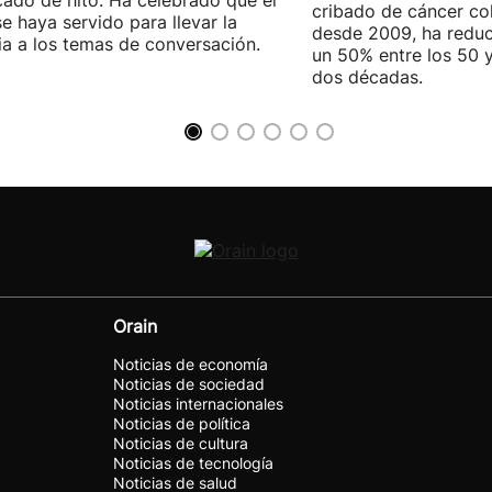
icado de hito. Ha celebrado que el
cribado de cáncer col
se haya servido para llevar la
desde 2009, ha reduc
ia a los temas de conversación.
un 50% entre los 50 
dos décadas.
Orain
Noticias de economía
Noticias de sociedad
Noticias internacionales
Noticias de política
Noticias de cultura
Noticias de tecnología
Noticias de salud