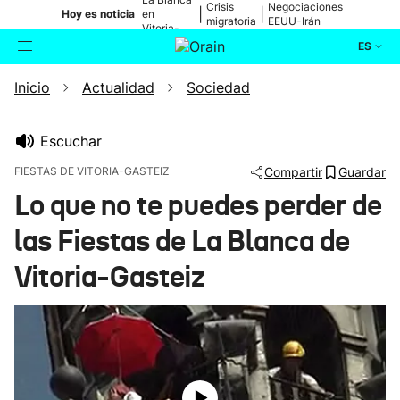
Crisis
Negociaciones
|
|
Hoy es noticia
en
migratoria
EEUU-Irán
Vitoria-
Gasteiz
ES
Inicio
Actualidad
Sociedad
Actualidad
Buscador
Política
Escuchar
FIESTAS DE VITORIA-GASTEIZ
Compartir
Guardar
Cultura
Lo que no te puedes perder de
las Fiestas de La Blanca de
Ikusmiran
Vitoria-Gasteiz
Eguraldia