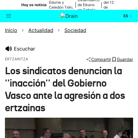
Edurne y
del 12
|
|
Hoy es noticia
de Elkano
Celedón Txiki,
de
en Getaria
en directo
agosto
ES
Inicio
Actualidad
Sociedad
Actualidad
Buscador
Política
Escuchar
ERTZAINTZA
Compartir
Guardar
Cultura
Los sindicatos denuncian la
''inacción'' del Gobierno
Ikusmiran
Vasco ante la agresión a dos
Eguraldia
ertzainas