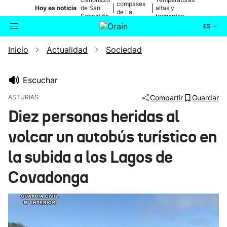
compases
|
|
Hoy es noticia
de San
altas y
de La
Sebastián
tormentas
Blanca
ES
Inicio
Actualidad
Sociedad
Actualidad
Buscador
Política
Escuchar
ASTURIAS
Compartir
Guardar
Cultura
Diez personas heridas al
volcar un autobús turístico en
Ikusmiran
la subida a los Lagos de
Eguraldia
Covadonga