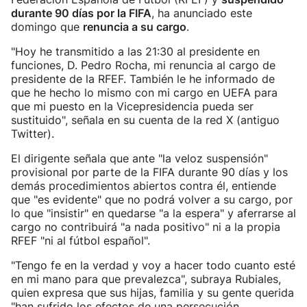
durante 90 días por la FIFA
, ha anunciado este
domingo que
renuncia a su cargo
.
"Hoy he transmitido a las 21:30 al presidente en
funciones, D. Pedro Rocha, mi renuncia al cargo de
presidente de la RFEF. También le he informado de
que he hecho lo mismo con mi cargo en UEFA para
que mi puesto en la Vicepresidencia pueda ser
sustituido", señala en su cuenta de la red X (antiguo
Twitter).
El dirigente señala que ante "la veloz suspensión"
provisional por parte de la FIFA durante 90 días y los
demás procedimientos abiertos contra él, entiende
que "es evidente" que no podrá volver a su cargo, por
lo que "insistir" en quedarse "a la espera" y aferrarse al
cargo no contribuirá "a nada positivo" ni a la propia
RFEF "ni al fútbol español".
"Tengo fe en la verdad y voy a hacer todo cuanto esté
en mi mano para que prevalezca", subraya Rubiales,
quien expresa que sus hijas, familia y su gente querida
"han sufrido los efectos de una persecución