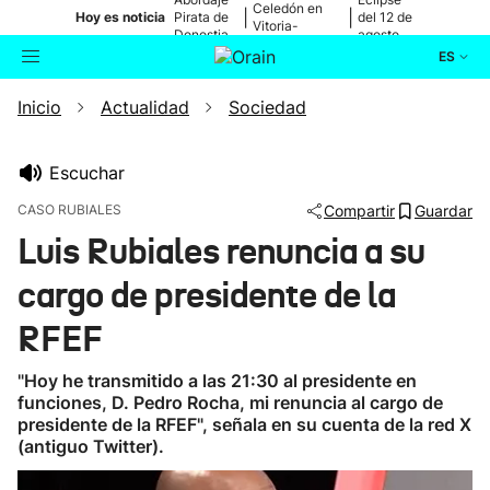
Celedón en
|
|
Hoy es noticia
Pirata de
del 12 de
Vitoria-
Donostia
agosto
Gasteiz
ES
Inicio
Actualidad
Sociedad
Actualidad
Buscador
Política
Escuchar
CASO RUBIALES
Compartir
Guardar
Cultura
Luis Rubiales renuncia a su
cargo de presidente de la
Ikusmiran
RFEF
Eguraldia
"Hoy he transmitido a las 21:30 al presidente en
funciones, D. Pedro Rocha, mi renuncia al cargo de
presidente de la RFEF", señala en su cuenta de la red X
(antiguo Twitter).