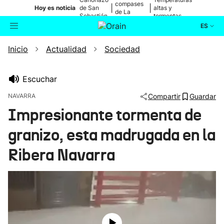
compases
|
|
Hoy es noticia
de San
altas y
de La
Sebastián
tormentas
Blanca
ES
Inicio
Actualidad
Sociedad
Actualidad
Buscador
Política
Escuchar
NAVARRA
Compartir
Guardar
Cultura
Impresionante tormenta de
granizo, esta madrugada en la
Ikusmiran
Ribera Navarra
Eguraldia