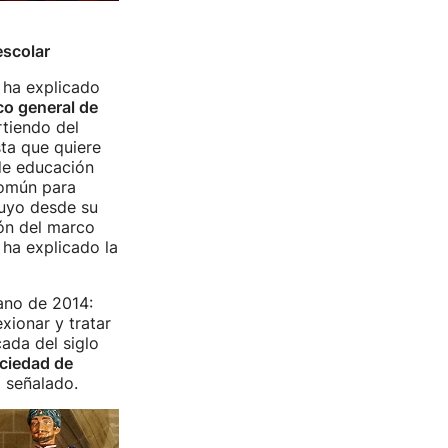
escolar
 ha explicado
o general de
rtiendo del
ta que quiere
 de educación
común para
suyo desde su
ión del marco
 ha explicado la
ano de 2014:
xionar y tratar
ada del siglo
ociedad de
a señalado.