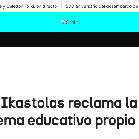
|
 y Celedón Txiki, en directo
500 aniversario del desembarco de
tura
Ikusmiran
Egural
Salud
Tecnología
Ikastolas reclama la 
tema educativo propio