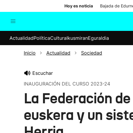
Hoy es noticia
Bajada de Edurne
Actualidad
Política
Cul
Actualidad
Política
Cultura
Ikusmiran
Eguraldia
Sociedad
Elecciones
Economía
Inicio
Actualidad
Sociedad
Internacional
Escuchar
INAUGURACIÓN DEL CURSO 2023-24
La Federación de 
euskera y un sis
Herria