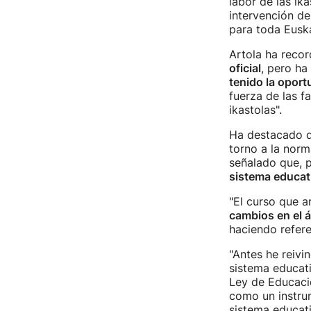
labor de las ik
intervención de
para toda Euska
Artola ha reco
oficial
, pero ha
tenido la opor
fuerza de las f
ikastolas".
Ha destacado q
torno a la norm
señalado que, 
sistema educat
"El curso que a
cambios en el 
haciendo refere
"Antes he reivi
sistema educati
Ley de Educaci
como un instrum
sistema educat