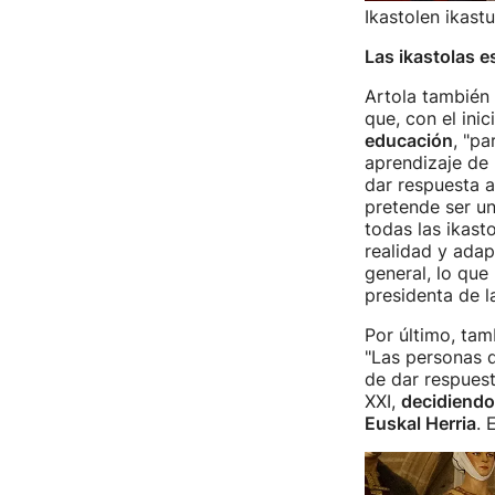
Ikastolen ikast
Las ikastolas e
Artola también 
que, con el ini
educación
, "pa
aprendizaje de 
dar respuesta a
pretende ser u
todas las ikast
realidad y adap
general, lo que
presidenta de l
Por último, tam
"Las personas q
de dar respuest
XXI,
decidiendo 
Euskal Herria
. 