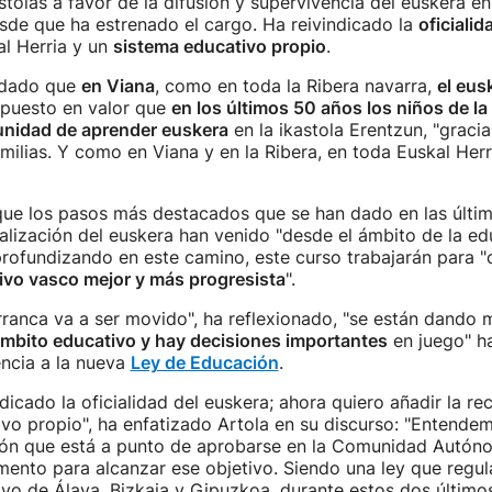
astolas a favor de la difusión y supervivencia del euskera e
sde que ha estrenado el cargo. Ha reivindicado la
oficialid
l Herria y un
sistema educativo propio
.
rdado que
en Viana
, como en toda la Ribera navarra,
el eus
 puesto en valor que
en los últimos 50 años los niños de l
tunidad de aprender euskera
en la ikastola Erentzun, "gracias
amilias. Y como en Viana y en la Ribera, en toda Euskal Herri
ue los pasos más destacados que se han dado en las últi
alización del euskera han venido "desde el ámbito de la ed
profundizando en este camino, este curso trabajarán para 
ivo vasco mejor y más progresista
".
rranca va a ser movido", ha reflexionado, "se están dando
ámbito educativo y hay decisiones importantes
en juego" h
ncia a la nueva
Ley de Educación
.
ndicado la oficialidad del euskera; ahora quiero añadir la r
vo propio", ha enfatizado Artola en su discurso: "Entende
ón que está a punto de aprobarse en la Comunidad Autón
ento para alcanzar ese objetivo. Siendo una ley que regul
ivo de Álava, Bizkaia y Gipuzkoa, durante estos dos últim