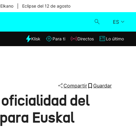
|
 Elkano
Eclipse del 12 de agosto
ES
dia
Klisk
Para ti
Directos
Lo último
Klisk
Directos
Para ti
Compartir
Guardar
oficialidad del
Lo último
 para Euskal