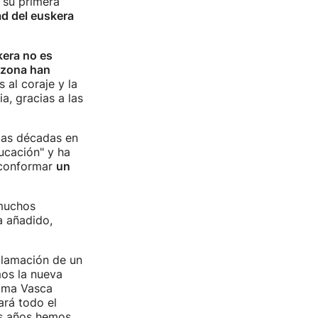
n su primera
ad del euskera
kera no es
a zona han
 al coraje y la
a, gracias a las
mas décadas en
ucación" y ha
"conformar
un
 muchos
a añadido,
eclamación de un
mos la nueva
oma Vasca
ará todo el
os años hemos