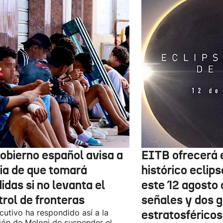
Gobierno español avisa a
EITB ofrecerá e
lia de que tomará
histórico eclips
idas si no levanta el
este 12 agosto 
trol de fronteras
señales y dos 
ecutivo ha respondido así a la
estratosféricos
ión de Meloni de suspender el