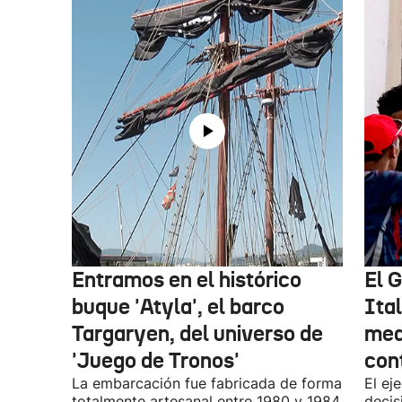
Entramos en el histórico
El 
buque 'Atyla', el barco
Ita
Targaryen, del universo de
med
'Juego de Tronos'
con
La embarcación fue fabricada de forma
El ej
totalmente artesanal entre 1980 y 1984
decis