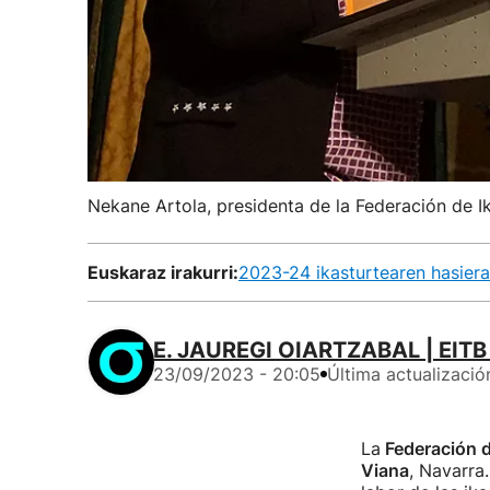
Nekane Artola, presidenta de la Federación de Ik
Euskaraz irakurri:
2023-24 ikasturtearen hasiera 
E. JAUREGI OIARTZABAL | EIT
23/09/2023 - 20:05
Última actualizació
La
Federación d
Viana
, Navarra