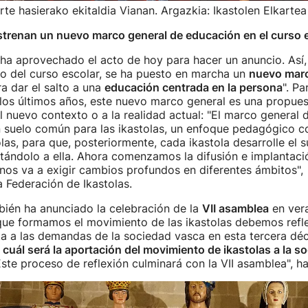
urte hasierako ekitaldia Vianan. Argazkia: Ikastolen Elkartea
strenan un nuevo marco general de educación en el curso 
ha aprovechado el acto de hoy para hacer un anuncio. Así,
cio del curso escolar, se ha puesto en marcha un
nuevo marc
ra dar el salto a una
educación centrada en la persona
". Pa
los últimos años, este nuevo marco general es una propues
l nuevo contexto o a la realidad actual: "El marco general
n suelo común para las ikastolas, un enfoque pedagógico 
olas, para que, posteriormente, cada ikastola desarrolle el 
tándolo a ella. Ahora comenzamos la difusión e implantac
 nos va a exigir cambios profundos en diferentes ámbitos",
a Federación de Ikastolas.
bién ha anunciado la celebración de la
VII asamblea
en ver
ue formamos el movimiento de las ikastolas debemos refle
a a las demandas de la sociedad vasca en esta tercera déc
cuál será la aportación del movimiento de ikastolas a la s
Este proceso de reflexión culminará con la VII asamblea", h