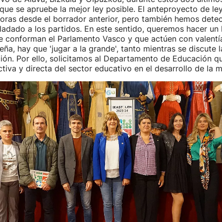
que se apruebe la mejor ley posible. El anteproyecto de ley
oras desde el borrador anterior, pero también hemos dete
adado a los partidos. En este sentido, queremos hacer un
ue conforman el Parlamento Vasco y que actúen con valentí
eña, hay que 'jugar a la grande', tanto mientras se discute 
ión. Por ello, solicitamos al Departamento de Educación que
ctiva y directa del sector educativo en el desarrollo de la m