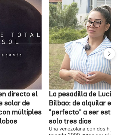
n directo el
La pesadilla de Lucía en
e solar de
Bilbao: de alquilar el piso
con múltiples
"perfecto" a ser estafada e
globos
solo tres días
Una venezolana con dos hijos ha
pagado 2000 euros por el alquiler pi