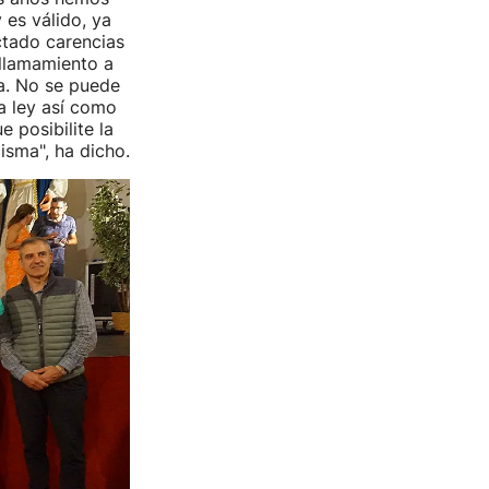
 es válido, ya
ctado carencias
 llamamiento a
a. No se puede
la ley así como
 posibilite la
isma", ha dicho.