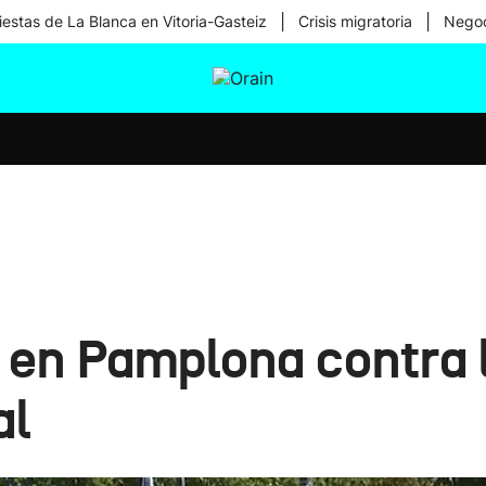
|
|
iestas de La Blanca en Vitoria-Gasteiz
Crisis migratoria
Negoc
tura
Ikusmiran
Egural
Salud
Tecnología
 en Pamplona contra l
al