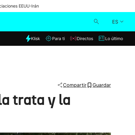
iaciones EEUU-Irán
ES
dia
Klisk
Para ti
Directos
Lo último
Klisk
Directos
Para ti
Compartir
Guardar
a trata y la
Lo último