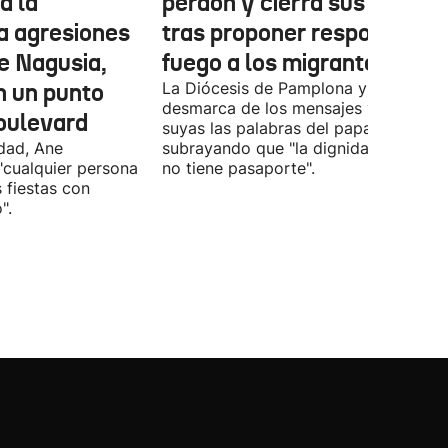
a la
perdón y cierra sus redes
a agresiones
tras proponer responder c
e Nagusia,
fuego a los migrantes
n un punto
La Diócesis de Pamplona y Tudela se
desmarca de los mensajes y hace
oulevard
suyas las palabras del papa
ldad, Ane
subrayando que "la dignidad humana
"cualquier persona
no tiene pasaporte".
s fiestas con
".