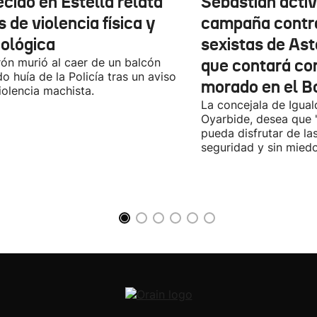
ecido en Estella relata
Sebastián activ
 de violencia física y
campaña contr
cológica
sexistas de Ast
rón murió al caer de un balcón
que contará co
o huía de la Policía tras un aviso
morado en el B
iolencia machista.
La concejala de Igua
Oyarbide, desea que 
pueda disfrutar de la
seguridad y sin miedo