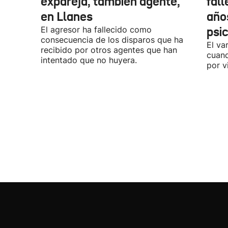
expareja, también agente,
fall
en Llanes
años
El agresor ha fallecido como
psi
consecuencia de los disparos que ha
El va
recibido por otros agentes que han
cuand
intentado que no huyera.
por v