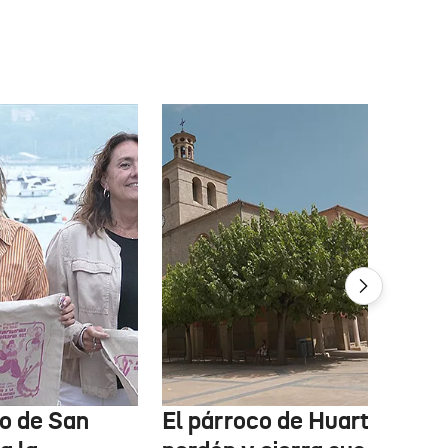
o de San
El párroco de Huarte pide