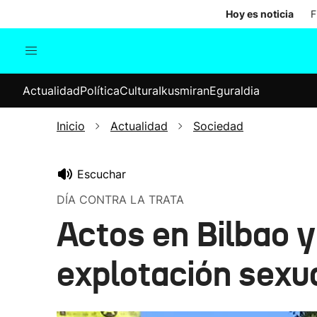
Hoy es noticia
F
Actualidad
Política
Cul
Actualidad
Política
Cultura
Ikusmiran
Eguraldia
Sociedad
Elecciones
Economía
Inicio
Actualidad
Sociedad
Internacional
Escuchar
DÍA CONTRA LA TRATA
Actos en Bilbao y
explotación sexu