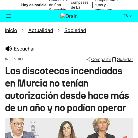
compases
|
|
Hoy es noticia
de San
altas y
de La
Sebastián
tormentas
Blanca
ES
Inicio
Actualidad
Sociedad
Actualidad
Buscador
Política
Escuchar
INCENDIO
Compartir
Guardar
Cultura
Las discotecas incendiadas
en Murcia no tenían
Ikusmiran
autorización desde hace más
Eguraldia
de un año y no podían operar