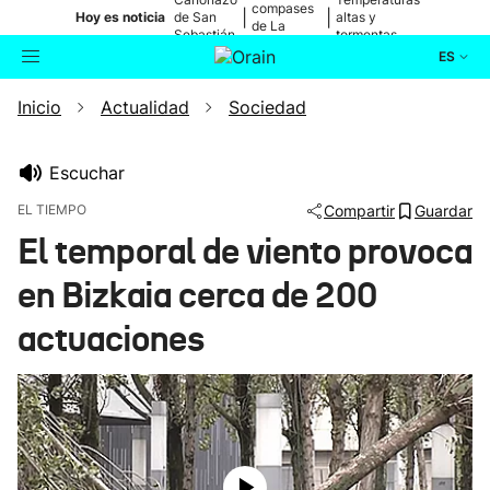
compases
|
|
Hoy es noticia
de San
altas y
de La
Sebastián
tormentas
Blanca
ES
Inicio
Actualidad
Sociedad
Actualidad
Buscador
Política
Escuchar
EL TIEMPO
Compartir
Guardar
Cultura
El temporal de viento provoca
en Bizkaia cerca de 200
Ikusmiran
actuaciones
Eguraldia