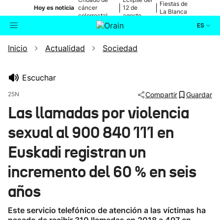
Fiestas de
|
|
Hoy es noticia
cáncer
12 de
La Blanca
colorrectal
agosto
ES
Inicio
Actualidad
Sociedad
Actualidad
Buscador
Política
Escuchar
25N
Compartir
Guardar
Cultura
Las llamadas por violencia
sexual al 900 840 111 en
Ikusmiran
Euskadi registran un
Eguraldia
incremento del 60 % en seis
años
Este servicio telefónico de atención a las víctimas ha