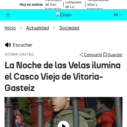
compases
|
|
Hoy es noticia
de San
altas y
de La
Sebastián
tormentas
Blanca
ES
Inicio
Actualidad
Sociedad
Actualidad
Buscador
Política
Escuchar
VITORIA-GASTEIZ
Compartir
Guardar
Cultura
La Noche de las Velas ilumina
el Casco Viejo de Vitoria-
Ikusmiran
Gasteiz
Eguraldia