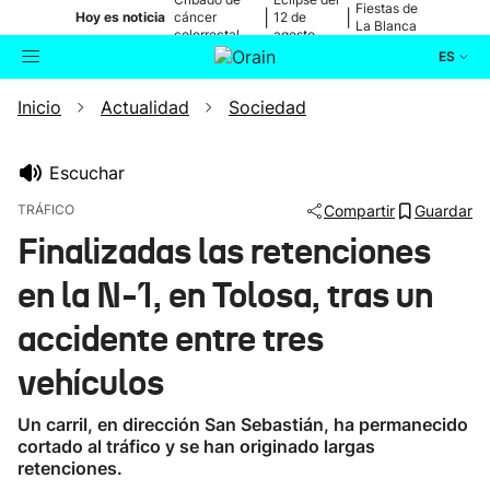
Fiestas de
|
|
Hoy es noticia
cáncer
12 de
La Blanca
colorrectal
agosto
ES
Inicio
Actualidad
Sociedad
Actualidad
Buscador
Política
Escuchar
TRÁFICO
Compartir
Guardar
Cultura
Finalizadas las retenciones
en la N-1, en Tolosa, tras un
Ikusmiran
accidente entre tres
Eguraldia
vehículos
Un carril, en dirección San Sebastián, ha permanecido
cortado al tráfico y se han originado largas
retenciones.