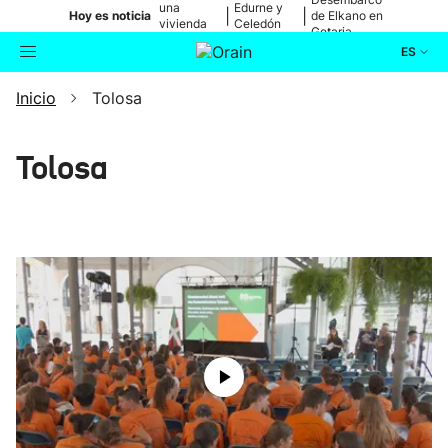
una
Edurne y
|
|
Hoy es noticia
de Elkano en
vivienda
Celedón
Getaria
de Bilbao
Txiki
ES
Inicio
Tolosa
Actualidad
Buscador
Política
Tolosa
Cultura
Ikusmiran
Eguraldia