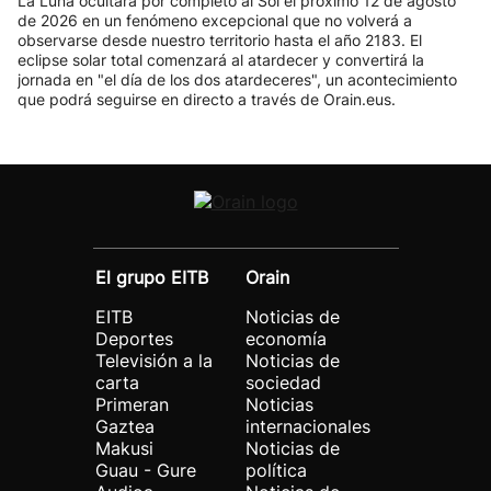
La Luna ocultará por completo al Sol el próximo 12 de agosto
de 2026 en un fenómeno excepcional que no volverá a
observarse desde nuestro territorio hasta el año 2183. El
eclipse solar total comenzará al atardecer y convertirá la
jornada en "el día de los dos atardeceres", un acontecimiento
que podrá seguirse en directo a través de Orain.eus.
El grupo EITB
Orain
EITB
Noticias de
Deportes
economía
Televisión a la
Noticias de
carta
sociedad
Primeran
Noticias
Gaztea
internacionales
Makusi
Noticias de
Guau - Gure
política