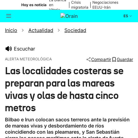
Crisis
Negociaciones
|
|
Hoy es noticia
en
migratoria
EEUU-Irán
Vitoria-
Gasteiz
ES
Inicio
Actualidad
Sociedad
Actualidad
Buscador
Política
Escuchar
ALERTA METEOROLÓGICA
Compartir
Guardar
Cultura
Las localidades costeras se
preparan para las mareas
Ikusmiran
vivas y olas de hasta cinco
Eguraldia
metros
Bilbao e Irun colocan sacos terreros ante la previsión
de mareas vivas y desbordamiento de ríos
coincidiendo con las pleamares, y San Sebastián