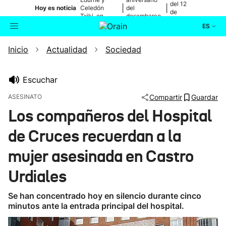
del 12
|
|
Hoy es noticia
Celedón
del
de
Txiki, en
desembarco
agosto
directo
de Elkano
ES
Inicio
Actualidad
Sociedad
Actualidad
Buscador
Política
Escuchar
ASESINATO
Compartir
Guardar
Cultura
Los compañeros del Hospital
de Cruces recuerdan a la
Ikusmiran
mujer asesinada en Castro
Eguraldia
Urdiales
Se han concentrado hoy en silencio durante cinco
minutos ante la entrada principal del hospital.