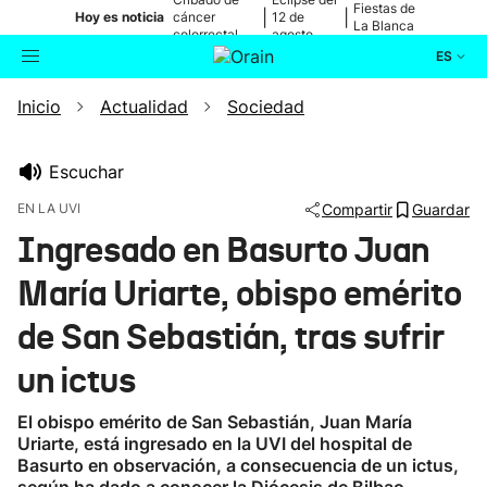
Fiestas de
|
|
Hoy es noticia
cáncer
12 de
La Blanca
colorrectal
agosto
ES
Inicio
Actualidad
Sociedad
Actualidad
Buscador
Política
Escuchar
EN LA UVI
Compartir
Guardar
Cultura
Ingresado en Basurto Juan
María Uriarte, obispo emérito
Ikusmiran
de San Sebastián, tras sufrir
Eguraldia
un ictus
El obispo emérito de San Sebastián, Juan María
Uriarte, está ingresado en la UVI del hospital de
Basurto en observación, a consecuencia de un ictus,