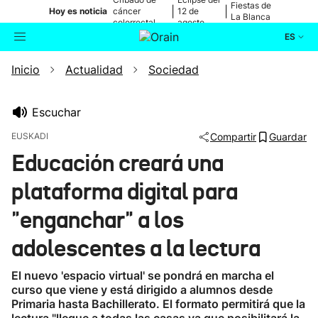
Fiestas de
|
|
Hoy es noticia
cáncer
12 de
La Blanca
colorrectal
agosto
ES
Inicio
Actualidad
Sociedad
Actualidad
Buscador
Política
Escuchar
EUSKADI
Compartir
Guardar
Cultura
Educación creará una
plataforma digital para
Ikusmiran
"enganchar" a los
Eguraldia
adolescentes a la lectura
El nuevo 'espacio virtual' se pondrá en marcha el
curso que viene y está dirigido a alumnos desde
Primaria hasta Bachillerato. El formato permitirá que la