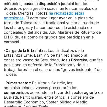
miércoles,
pasen a disposición judicial
los dos
detenidos por agresión sexual en los carnavales de
Tolosa. Mientras, Tolosa
ha rechazado estas
agresiones
. El acto tuvo lugar ayer en la plaza de
toros de Tolosa tras la tradicional vuelta al ruedo de
las charangas, y ha contado con la asistencia de
concejales y del alcalde, Adu Martínez de Rituerto de
EH Bildu, así como de grupos que participan en el
carnaval.
-
Carga de la Ertzaintza:
Los sindicatos de la
Ertzaintza Erne, Esan y Sipe han reclamado al
consejero vasco de Seguridad,
Josu Erkoreka
, que "se
posicione en defensa de la Ertzaintza y de sus
trabajadores" en el caso de los "graves incidentes" de
Tolosa.
-
Primer sector:
En Vitoria-Gasteiz, las
administraciones vascas presentarán los
compromisos
acordados a favor del
sector agrario
de
Euskadi. Participarán, entre otros, la consejera de
Desarrollo Económico, Sostenibilidad y Medio
Ambiente, Arantxa Tapia.