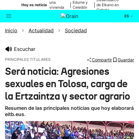
una
Edurne y
|
|
Hoy es noticia
de Elkano en
vivienda
Celedón
Getaria
de Bilbao
Txiki
ES
Inicio
Actualidad
Sociedad
Actualidad
Buscador
Política
Escuchar
PRINCIPALES TITULARES
Compartir
Guardar
Cultura
Será noticia: Agresiones
sexuales en Tolosa, carga de
Ikusmiran
la Ertzaintza y sector agrario
Eguraldia
Resumen de las principales noticias que hoy elaborará
eitb.eus.