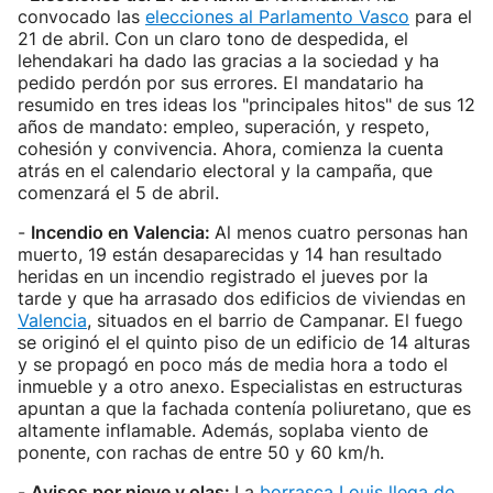
convocado las
elecciones al Parlamento Vasco
para el
21 de abril. Con un claro tono de despedida, el
lehendakari ha dado las gracias a la sociedad y ha
pedido perdón por sus errores. El mandatario ha
resumido en tres ideas los "principales hitos" de sus 12
años de mandato: empleo, superación, y respeto,
cohesión y convivencia. Ahora, comienza la cuenta
atrás en el calendario electoral y la campaña, que
comenzará el 5 de abril.
-
Incendio en Valencia
:
Al menos cuatro personas han
muerto, 19 están desaparecidas y 14 han resultado
heridas en un incendio registrado el jueves por la
tarde y que ha arrasado dos edificios de viviendas en
Valencia
, situados en el barrio de Campanar. El fuego
se originó el el quinto piso de un edificio de 14 alturas
y se propagó en poco más de media hora a todo el
inmueble y a otro anexo. Especialistas en estructuras
apuntan a que la fachada contenía poliuretano, que es
altamente inflamable. Además, soplaba viento de
ponente, con rachas de entre 50 y 60 km/h.
-
Avisos por nieve y olas:
La
borrasca Louis llega de