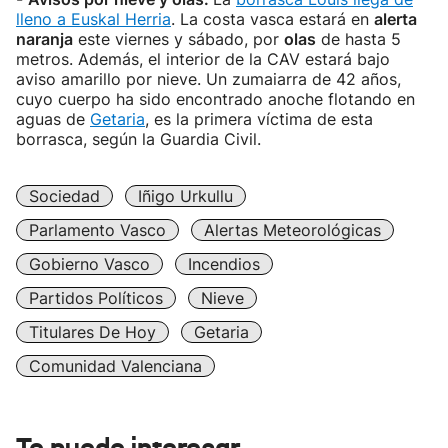
lleno a Euskal Herria
. La costa vasca estará en
alerta
naranja
este viernes y sábado, por
olas
de hasta 5
metros. Además, el interior de la CAV estará bajo
aviso amarillo por nieve. Un zumaiarra de 42 años,
cuyo cuerpo ha sido encontrado anoche flotando en
aguas de
Getaria
, es la primera víctima de esta
borrasca, según la Guardia Civil.
Sociedad
Iñigo Urkullu
Parlamento Vasco
Alertas Meteorológicas
Gobierno Vasco
Incendios
Partidos Políticos
Nieve
Titulares De Hoy
Getaria
Comunidad Valenciana