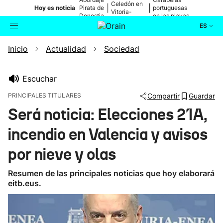
Celedón en
|
|
Hoy es noticia
Pirata de
portuguesas
Vitoria-
Donostia
en las playas
Gasteiz
ES
Inicio
Actualidad
Sociedad
Actualidad
Buscador
Política
Escuchar
PRINCIPALES TITULARES
Compartir
Guardar
Cultura
Será noticia: Elecciones 21A,
incendio en Valencia y avisos
Ikusmiran
por nieve y olas
Eguraldia
Resumen de las principales noticias que hoy elaborará
eitb.eus.