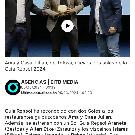
Ama y Casa Julián, de Tolosa, nuevos dos soles de la
Guía Repsol 2024
AGENCIAS | EITB MEDIA
05/03/2024 - 09:39
Última actualización
05/03/2024 - 09:39
Guía Repsol
ha reconocido con
dos Soles
a los
restaurantes guipuzcoanos
Ama
y
Casa Julián
.
Además, se estrenan con un Sol Guía Repsol
Araneta
(Zestoa) y
Aiten Etxe
(Zarautz) y los vizcaínos
Islares