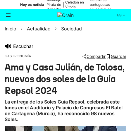
Celedón en
|
|
Hoy es noticia
Pirata de
portuguesas
Vitoria-
Donostia
en las playas
Gasteiz
ES
Inicio
Actualidad
Sociedad
Actualidad
Buscador
Política
Escuchar
GASTRONOMÍA
Compartir
Guardar
Cultura
Ama y Casa Julián, de Tolosa,
nuevos dos soles de la Guía
Ikusmiran
Repsol 2024
Eguraldia
La entrega de los Soles Guía Repsol, celebrada este
lunes en el Auditorio y Palacio de Congresos El Batel
de Cartagena (Murcia), ha reconocido 98 nuevos
Soles.