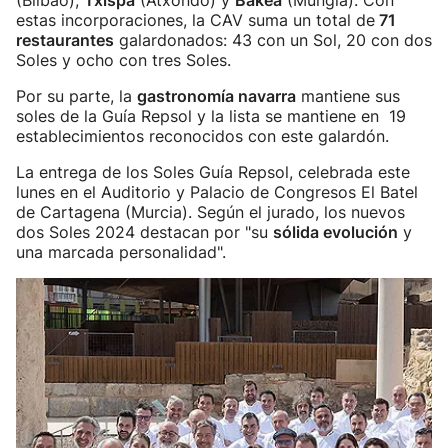
(Bilbao),
Txispa
(Atxondo) y
Bakea
(Mungia). Con
estas incorporaciones, la CAV suma un total de
71
restaurantes
galardonados: 43 con un Sol, 20 con dos
Soles y ocho con tres Soles.
Por su parte, la
gastronomía navarra
mantiene sus
soles de la Guía Repsol y la lista se mantiene en 19
establecimientos reconocidos con este galardón.
La entrega de los Soles Guía Repsol, celebrada este
lunes en el Auditorio y Palacio de Congresos El Batel
de Cartagena (Murcia). Según el jurado, los nuevos
dos Soles 2024 destacan por "su
sólida evolución
y
una marcada personalidad".