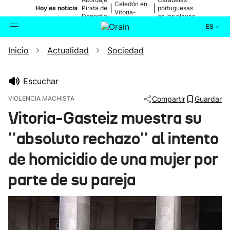
Celedón en
|
|
Hoy es noticia
Pirata de
portuguesas
Vitoria-
Donostia
en las playas
Gasteiz
ES
Inicio
Actualidad
Sociedad
Actualidad
Buscador
Política
Escuchar
VIOLENCIA MACHISTA
Compartir
Guardar
Cultura
Vitoria-Gasteiz muestra su
''absoluto rechazo'' al intento
Ikusmiran
de homicidio de una mujer por
Eguraldia
parte de su pareja