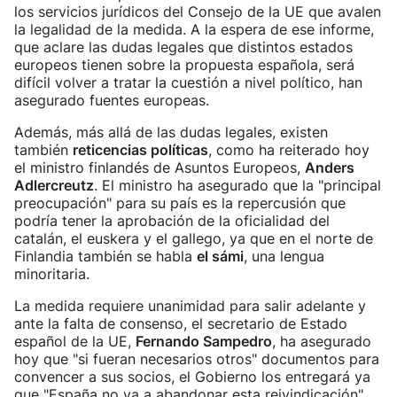
los servicios jurídicos del Consejo de la UE que avalen
la legalidad de la medida. A la espera de ese informe,
que aclare las dudas legales que distintos estados
europeos tienen sobre la propuesta española, será
difícil volver a tratar la cuestión a nivel político, han
asegurado fuentes europeas.
Además, más allá de las dudas legales, existen
también
reticencias políticas
, como ha reiterado hoy
el ministro finlandés de Asuntos Europeos,
Anders
Adlercreutz
. El ministro ha asegurado que la "principal
preocupación" para su país es la repercusión que
podría tener la aprobación de la oficialidad del
catalán, el euskera y el gallego, ya que en el norte de
Finlandia también se habla
el sámi
, una lengua
minoritaria.
La medida requiere unanimidad para salir adelante y
ante la falta de consenso, el secretario de Estado
español de la UE,
Fernando Sampedro
, ha asegurado
hoy que "si fueran necesarios otros" documentos para
convencer a sus socios, el Gobierno los entregará ya
que "España no va a abandonar esta reivindicación".