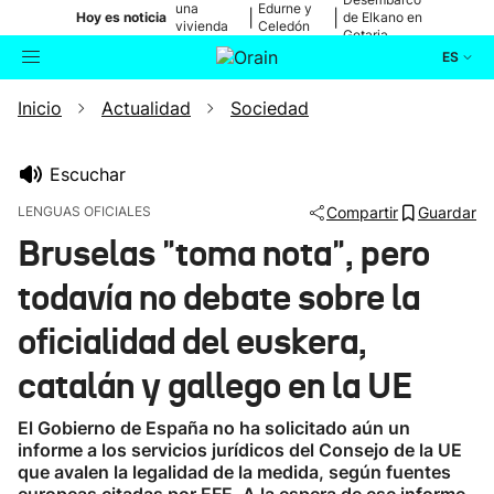
una
Edurne y
|
|
Hoy es noticia
de Elkano en
vivienda
Celedón
Getaria
de Bilbao
Txiki
ES
Inicio
Actualidad
Sociedad
Actualidad
Buscador
Política
Escuchar
LENGUAS OFICIALES
Compartir
Guardar
Cultura
Bruselas "toma nota", pero
todavía no debate sobre la
Ikusmiran
oficialidad del euskera,
Eguraldia
catalán y gallego en la UE
El Gobierno de España no ha solicitado aún un
informe a los servicios jurídicos del Consejo de la UE
que avalen la legalidad de la medida, según fuentes