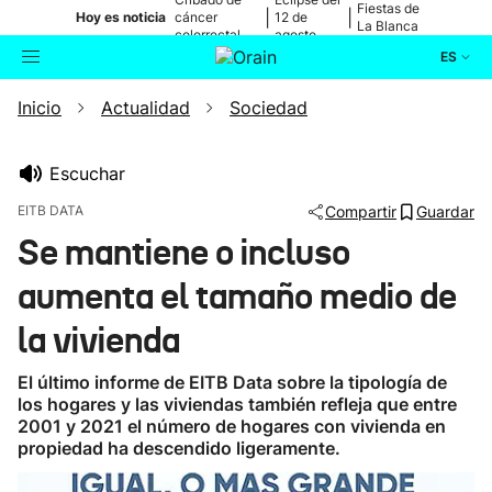
Fiestas de
|
|
Hoy es noticia
cáncer
12 de
La Blanca
colorrectal
agosto
ES
Inicio
Actualidad
Sociedad
Actualidad
Buscador
Política
Escuchar
EITB DATA
Compartir
Guardar
Cultura
Se mantiene o incluso
aumenta el tamaño medio de
Ikusmiran
la vivienda
Eguraldia
El último informe de EITB Data sobre la tipología de
los hogares y las viviendas también refleja que entre
2001 y 2021 el número de hogares con vivienda en
propiedad ha descendido ligeramente.