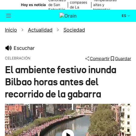
compases
|
|
Hoy es noticia
de San
altas y
de La
Sebastián
tormentas
Blanca
ES
Inicio
Actualidad
Sociedad
Actualidad
Buscador
Política
Escuchar
CELEBRACIÓN
Compartir
Guardar
Cultura
El ambiente festivo inunda
Bilbao horas antes del
Ikusmiran
recorrido de la gabarra
Eguraldia