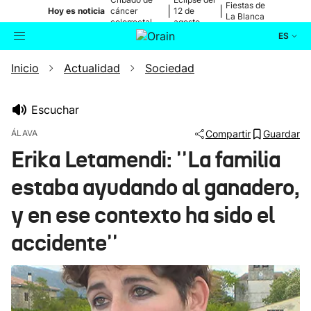
Fiestas de
|
|
Hoy es noticia
cáncer
12 de
La Blanca
colorrectal
agosto
ES
Inicio
Actualidad
Sociedad
Actualidad
Buscador
Política
Escuchar
ÁLAVA
Compartir
Guardar
Cultura
Erika Letamendi: ''La familia
estaba ayudando al ganadero,
Ikusmiran
y en ese contexto ha sido el
Eguraldia
accidente''