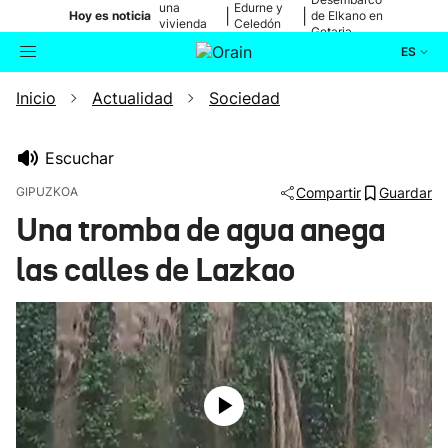
una
Edurne y
|
|
Hoy es noticia
de Elkano en
vivienda
Celedón
Getaria
de Bilbao
Txiki
ES
Inicio
Actualidad
Sociedad
Actualidad
Buscador
Política
Escuchar
GIPUZKOA
Compartir
Guardar
Cultura
Una tromba de agua anega
las calles de Lazkao
Ikusmiran
Eguraldia