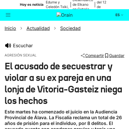
Edurne y
del 12
|
|
Hoy es noticia
de Elkano
Celedón Txiki,
de
en Getaria
en directo
agosto
ES
Inicio
Actualidad
Sociedad
Actualidad
Buscador
Política
Escuchar
AGRESIÓN SEXUAL
Compartir
Guardar
Cultura
El acusado de secuestrar y
violar a su ex pareja en una
Ikusmiran
lonja de Vitoria-Gasteiz niega
Eguraldia
los hechos
Este martes ha comenzado el juicio en la Audiencia
Provincial de Álava. La Fiscalía reclama un total de 26
años de prisión para el individuo, por 8 delitos. El