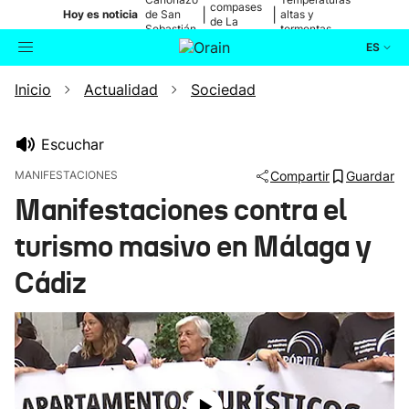
compases
|
|
Hoy es noticia
de San
altas y
de La
Sebastián
tormentas
Blanca
ES
Inicio
Actualidad
Sociedad
Actualidad
Buscador
Política
Escuchar
MANIFESTACIONES
Compartir
Guardar
Cultura
Manifestaciones contra el
turismo masivo en Málaga y
Ikusmiran
Cádiz
Eguraldia