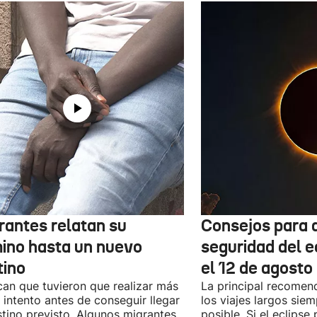
rantes relatan su
Consejos para d
ino hasta un nuevo
seguridad del e
tino
el 12 de agosto
can que tuvieron que realizar más
La principal recomend
 intento antes de conseguir llegar
los viajes largos sie
stino previsto. Algunos migrantes
posible. Si el eclipse