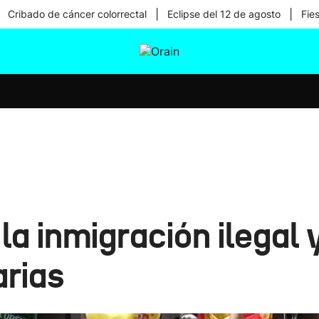
|
|
Cribado de cáncer colorrectal
Eclipse del 12 de agosto
Fie
tura
Ikusmiran
Egural
Salud
Tecnología
a inmigración ilegal y
rias