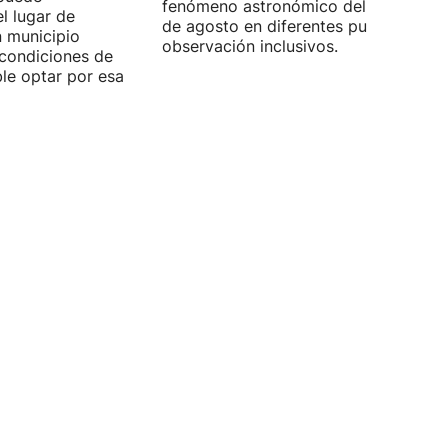
fenómeno astronómico del próximo 1
l lugar de
de agosto en diferentes puntos de
n municipio
observación inclusivos.
condiciones de
ible optar por esa