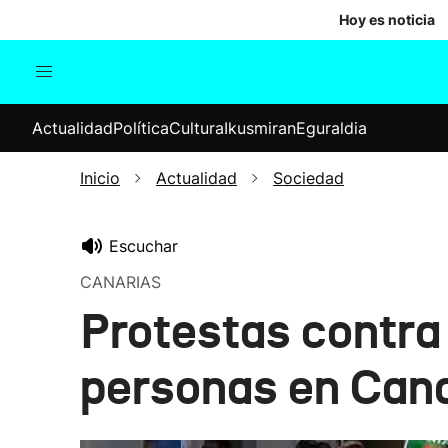
Hoy es noticia
Actualidad
Política
Cul
Actualidad
Política
Cultura
Ikusmiran
Eguraldia
Sociedad
Elecciones
Economía
Inicio
Actualidad
Sociedad
Internacional
Escuchar
CANARIAS
Protestas contra l
personas en Cana