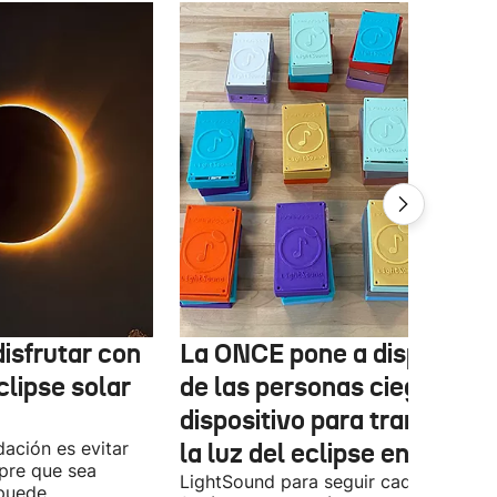
isfrutar con
La ONCE pone a disposició
clipse solar
de las personas ciegas un
dispositivo para transform
ación es evitar
la luz del eclipse en sonido
mpre que sea
LightSound para seguir cada fase del
 puede