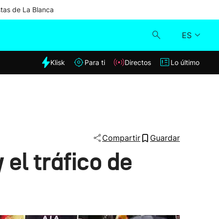
stas de La Blanca
ES
dia
Klisk
Para ti
Directos
Lo último
Klisk
Directos
Para ti
Compartir
Guardar
 el tráfico de
Lo último