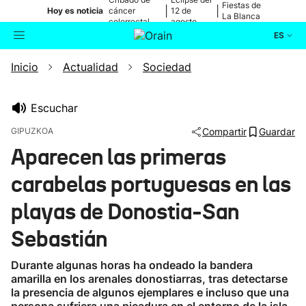
Fiestas de
|
|
Hoy es noticia
cáncer
12 de
La Blanca
colorrectal
agosto
ES
Inicio
Actualidad
Sociedad
Actualidad
Buscador
Política
Escuchar
GIPUZKOA
Compartir
Guardar
Cultura
Aparecen las primeras
carabelas portuguesas en las
Ikusmiran
playas de Donostia-San
Eguraldia
Sebastián
Durante algunas horas ha ondeado la bandera
amarilla en los arenales donostiarras, tras detectarse
la presencia de algunos ejemplares e incluso que una