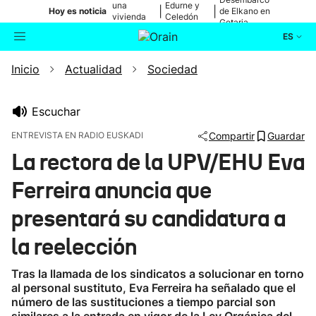
una
Edurne y
|
|
Hoy es noticia
de Elkano en
vivienda
Celedón
Getaria
de Bilbao
Txiki
ES
Inicio
Actualidad
Sociedad
Actualidad
Buscador
Política
Escuchar
ENTREVISTA EN RADIO EUSKADI
Compartir
Guardar
Cultura
La rectora de la UPV/EHU Eva
Ferreira anuncia que
Ikusmiran
presentará su candidatura a
Eguraldia
la reelección
Tras la llamada de los sindicatos a solucionar en torno
al personal sustituto, Eva Ferreira ha señalado que el
número de las sustituciones a tiempo parcial son