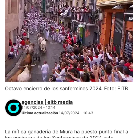
Octavo encierro de los sanfermines 2024. Foto: EITB
agencias | eitb media
14/07/2024 - 10:14
Última actualización
14/07/2024 - 10:43
La mítica ganadería de Miura ha puesto punto final a
los encierros de los Sanfermines de 2024 este