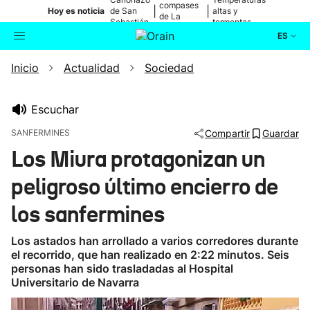
compases
|
|
Hoy es noticia
de San
altas y
de La
Sebastián
tormentas
Blanca
ES
Inicio
Actualidad
Sociedad
Actualidad
Buscador
Política
Escuchar
SANFERMINES
Compartir
Guardar
Cultura
Los Miura protagonizan un
peligroso último encierro de
Ikusmiran
los sanfermines
Eguraldia
Los astados han arrollado a varios corredores durante
el recorrido, que han realizado en 2:22 minutos. Seis
personas han sido trasladadas al Hospital
Universitario de Navarra