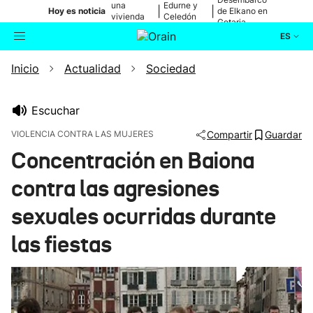
una
Edurne y
|
|
Hoy es noticia
de Elkano en
vivienda
Celedón
Getaria
de Bilbao
Txiki
ES
Inicio
Actualidad
Sociedad
Actualidad
Buscador
Política
Escuchar
VIOLENCIA CONTRA LAS MUJERES
Compartir
Guardar
Cultura
Concentración en Baiona
contra las agresiones
Ikusmiran
sexuales ocurridas durante
Eguraldia
las fiestas