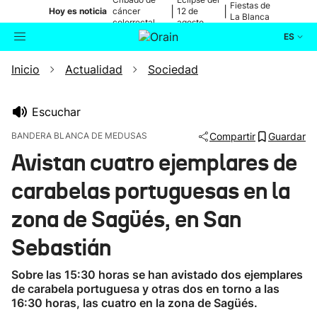
Fiestas de
|
|
Hoy es noticia
cáncer
12 de
La Blanca
colorrectal
agosto
ES
Inicio
Actualidad
Sociedad
Actualidad
Buscador
Política
Escuchar
BANDERA BLANCA DE MEDUSAS
Compartir
Guardar
Cultura
Avistan cuatro ejemplares de
carabelas portuguesas en la
Ikusmiran
zona de Sagüés, en San
Eguraldia
Sebastián
Sobre las 15:30 horas se han avistado dos ejemplares
de carabela portuguesa y otras dos en torno a las
16:30 horas, las cuatro en la zona de Sagüés.