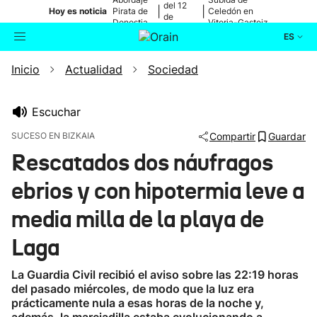
del 12
|
|
Hoy es noticia
Pirata de
Celedón en
de
Donostia
Vitoria-Gasteiz
agosto
ES
Inicio
Actualidad
Sociedad
Actualidad
Buscador
Política
Escuchar
SUCESO EN BIZKAIA
Compartir
Guardar
Cultura
Rescatados dos náufragos
ebrios y con hipotermia leve a
Ikusmiran
media milla de la playa de
Eguraldia
Laga
La Guardia Civil recibió el aviso sobre las 22:19 horas
del pasado miércoles, de modo que la luz era
prácticamente nula a esas horas de la noche y,