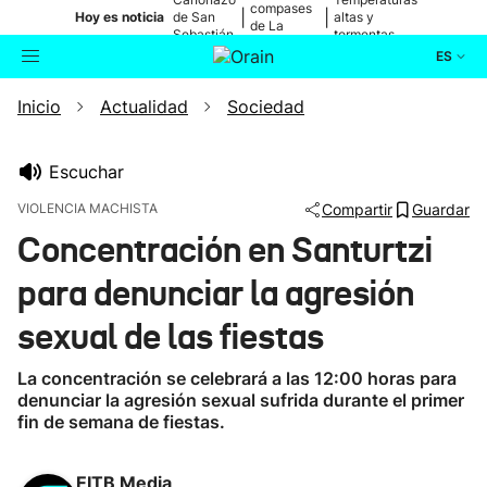
compases
|
|
Hoy es noticia
de San
altas y
de La
Sebastián
tormentas
Blanca
ES
Inicio
Actualidad
Sociedad
Actualidad
Buscador
Política
Escuchar
VIOLENCIA MACHISTA
Compartir
Guardar
Cultura
Concentración en Santurtzi
para denunciar la agresión
Ikusmiran
sexual de las fiestas
Eguraldia
La concentración se celebrará a las 12:00 horas para
denunciar la agresión sexual sufrida durante el primer
fin de semana de fiestas.
EITB Media