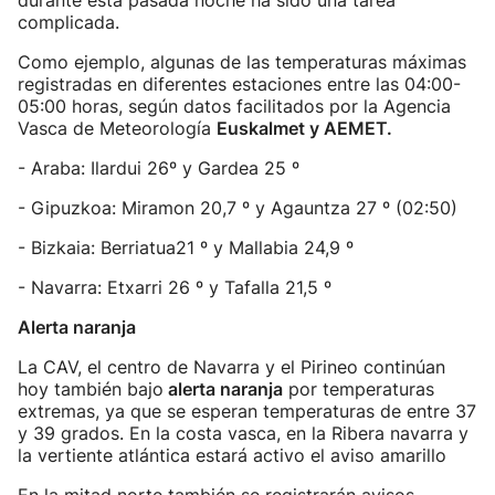
durante esta pasada noche ha sido una tarea
complicada.
Como ejemplo, algunas de las temperaturas máximas
registradas en diferentes estaciones entre las 04:00-
05:00 horas, según datos facilitados por la Agencia
Vasca de Meteorología
Euskalmet y AEMET.
- Araba: Ilardui 26º y Gardea 25 º
- Gipuzkoa: Miramon 20,7 º y Agauntza 27 º (02:50)
- Bizkaia: Berriatua21 º y Mallabia 24,9 º
- Navarra: Etxarri 26 º y Tafalla 21,5 º
Alerta naranja
La CAV, el centro de Navarra y el Pirineo continúan
hoy también bajo
alerta naranja
por temperaturas
extremas, ya que se esperan temperaturas de entre 37
y 39 grados. En la costa vasca, en la Ribera navarra y
la vertiente atlántica estará activo el aviso amarillo