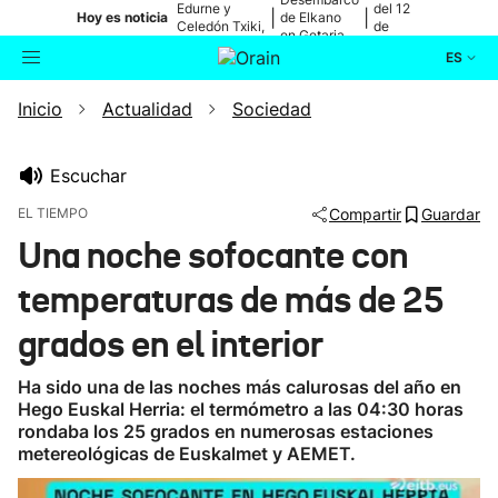
Edurne y
del 12
|
|
Hoy es noticia
de Elkano
Celedón Txiki,
de
en Getaria
en directo
agosto
ES
Inicio
Actualidad
Sociedad
Actualidad
Buscador
Política
Escuchar
EL TIEMPO
Compartir
Guardar
Cultura
Una noche sofocante con
temperaturas de más de 25
Ikusmiran
grados en el interior
Eguraldia
Ha sido una de las noches más calurosas del año en
Hego Euskal Herria: el termómetro a las 04:30 horas
rondaba los 25 grados en numerosas estaciones
metereológicas de Euskalmet y AEMET.