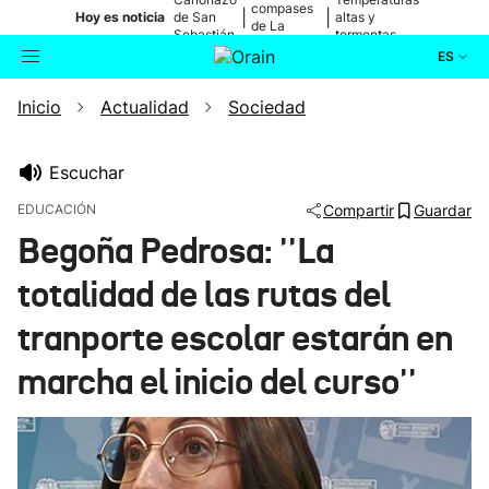
compases
|
|
Hoy es noticia
de San
altas y
de La
Sebastián
tormentas
Blanca
ES
Inicio
Actualidad
Sociedad
Actualidad
Buscador
Política
Escuchar
EDUCACIÓN
Compartir
Guardar
Cultura
Begoña Pedrosa: ''La
totalidad de las rutas del
Ikusmiran
tranporte escolar estarán en
Eguraldia
marcha el inicio del curso''