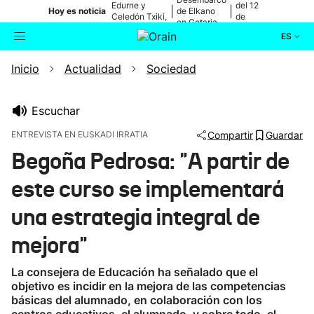
Edurne y
del 12
|
|
Hoy es noticia
de Elkano
Celedón Txiki,
de
en Getaria
en directo
agosto
ES
Inicio
Actualidad
Sociedad
Actualidad
Buscador
Política
Escuchar
ENTREVISTA EN EUSKADI IRRATIA
Compartir
Guardar
Cultura
Begoña Pedrosa: "A partir de
este curso se implementará
Ikusmiran
una estrategia integral de
Eguraldia
mejora"
La consejera de Educación ha señalado que el
objetivo es incidir en la mejora de las competencias
básicas del alumnado, en colaboración con los