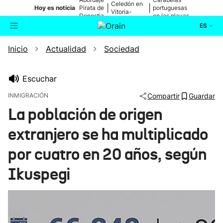
Celedón en
|
|
Hoy es noticia
Pirata de
portuguesas
Vitoria-
Donostia
en las playas
Gasteiz
ES
Inicio
Actualidad
Sociedad
Actualidad
Buscador
Política
Escuchar
INMIGRACIÓN
Compartir
Guardar
Cultura
La población de origen
extranjero se ha multiplicado
Ikusmiran
por cuatro en 20 años, según
Eguraldia
Ikuspegi