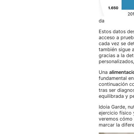
da
Estos datos des
acceso a prueba
cada vez se de
también sigue 
gracias a la de
personalizados
Una
alimentaci
fundamental en 
continuación c
tras ser diagn
equilibrada y p
Idoia Garde, nu
ejercicio físic
veremos cómo l
marcar la difer