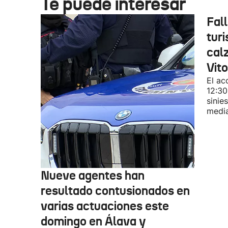
Te puede interesar
Fal
turi
cal
Vit
El ac
12:30
sinie
media
Nueve agentes han
resultado contusionados en
varias actuaciones este
domingo en Álava y