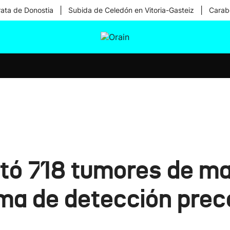
|
|
rata de Donostia
Subida de Celedón en Vitoria-Gasteiz
Carabe
tura
Ikusmiran
Egural
Salud
Tecnología
ctó 718 tumores de 
ama de detección prec