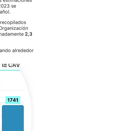
s estimaciones
2023 se
añol.
 recopilados
 Organización
imadamente
2,3
tando alrededor