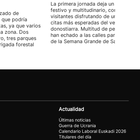
La primera jornada deja un ambiente
festivo y multitudinario, con vecinos 
nzado de
visitantes disfrutando de una de las
 que podría
citas más esperadas del verano
as, ya que varios
donostiarra. Multitud de personas se
la zona. Dos
han echado a las calles para disfrutar
ro, tres parques
de la Semana Grande de San Sebastiá
igada forestal
Actualidad
Últimas noticias
Guerra de Ucrania
Calendario Laboral Euskadi 2026
Titulares del día