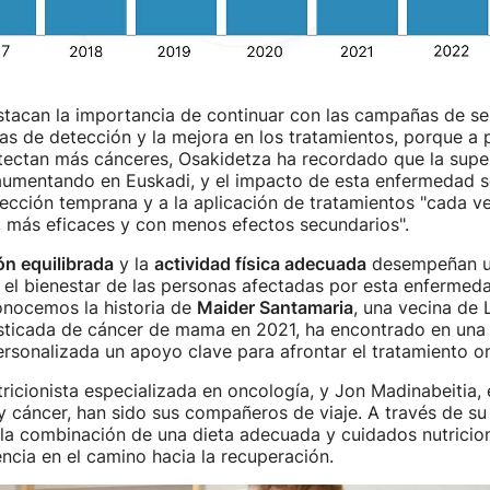
tacan la importancia de continuar con las campañas de sen
s de detección y la mejora en los tratamientos, porque a 
tectan más cánceres, Osakidetza ha recordado que la supe
aumentando en Euskadi, y el impacto de esta enfermedad s
tección temprana y a la aplicación de tratamientos "cada v
, más eficaces y con menos efectos secundarios".
ón equilibrada
y la
actividad física adecuada
desempeñan u
el bienestar de las personas afectadas por esta enfermed
onocemos la historia de
Maider Santamaria
, una vecina de 
osticada de cáncer de mama en 2021, ha encontrado en una
ersonalizada un apoyo clave para afrontar el tratamiento o
tricionista especializada en oncología, y Jon Madinabeitia, 
o y cáncer, han sido sus compañeros de viaje. A través de su
a combinación de una dieta adecuada y cuidados nutricio
encia en el camino hacia la recuperación.