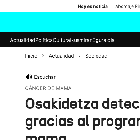
Hoy es noticia
Abordaje Pi
Actualidad
Política
Cul
Actualidad
Política
Cultura
Ikusmiran
Eguraldia
Sociedad
Elecciones
Economía
Inicio
Actualidad
Sociedad
Internacional
Escuchar
CÁNCER DE MAMA
Osakidetza dete
gracias al progr
mama