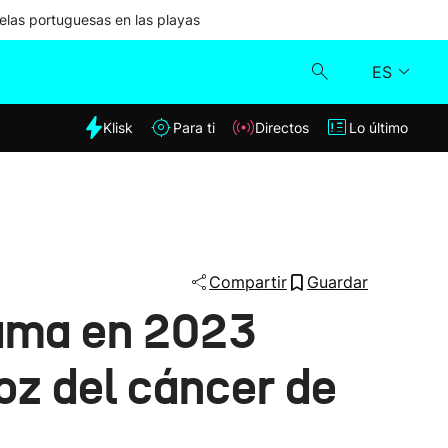
las portuguesas en las playas
ES
dia
Klisk
Para ti
Directos
Lo último
Klisk
Directos
Para ti
Compartir
Guardar
mama en 2023
Lo último
oz del cáncer de