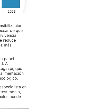
sibilización,
pesar de que
rvivencia
e reduce
ez más
n papel
ad. A
Legazpi, que
 alimentación
ncológico.
especialista en
 testimonio,
nales puede