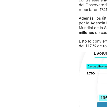
contra esta en
del Observator
reportaron 174
Además, los últ
por la Agencia 
Mundial de la 
millones
de ca
Esto lo convier
del 11,7 % de t